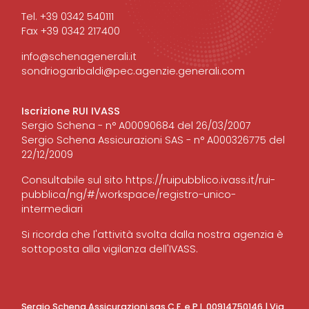
Tel. +39 0342 540111
Fax +39 0342 217400
info@schenagenerali.it
sondriogaribaldi@pec.agenzie.generali.com
Iscrizione RUI IVASS
Sergio Schena - n° A00090684 del 26/03/2007
Sergio Schena Assicurazioni SAS - n° A000326775 del
22/12/2009
Consultabile sul sito
https://ruipubblico.ivass.it/rui-
pubblica/ng/#/workspace/registro-unico-
intermediari
Si ricorda che l'attività svolta dalla nostra agenzia è
sottoposta alla vigilanza dell'IVASS.
Sergio Schena Assicurazioni sas C.F. e P.I. 00914750146 | Via