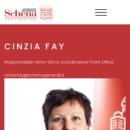
Salta
al
contenuto
principale
CINZIA FAY
Responsabile ramo Vita e coordinatore Front Office
cinzia.fay@schenagenerali.it