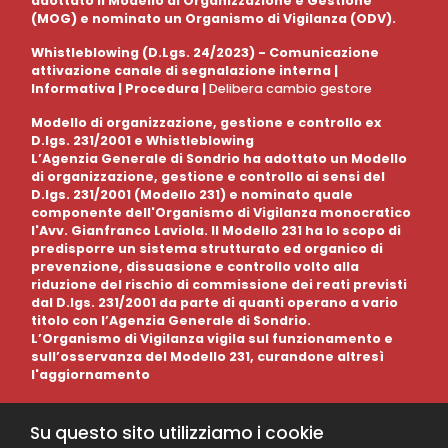
adottato il Modello di Organizzazione e Gestione
(MOG) e nominato un Organismo di Vigilanza (ODV).
Whistleblowing (D.Lgs. 24/2023) - Comunicazione
attivazione canale di segnalazione interna |
Informativa
|
Procedura
|
Delibera cambio gestore
Modello di organizzazione, gestione e controllo ex
D.lgs. 231/2001 e Whistleblowing
L’Agenzia Generale di Sondrio ha adottato un Modello
di organizzazione, gestione e controllo ai sensi del
D.lgs. 231/2001 (Modello 231) e nominato quale
componente dell'Organismo di Vigilanza monocratico
l'Avv. Gianfranco Laviola. Il Modello 231 ha lo scopo di
predisporre un sistema strutturato ed organico di
prevenzione, dissuasione e controllo volto alla
riduzione del rischio di commissione dei reati previsti
dal D.lgs. 231/2001 da parte di quanti operano a vario
titolo con l’Agenzia Generale di Sondrio.
L’Organismo di Vigilanza vigila sul funzionamento e
sull’osservanza del Modello 231, curandone altresì
l'aggiornamento
Su questo sito utilizziamo i cookie