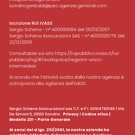
sondriogaribaldi@pec.agenzie.generali.com
Iscrizione RUI IVASS
Sergio Schena - n° A00090684 del 26/03/2007
Sergio Schena Assicurazioni SAS - n° A000326775 del
22/12/2009
Consultabile sul sito
https://ruipubblico.ivass.it/rui-
pubblica/ng/#/workspace/registro-unico-
intermediari
Si ricorda che l'attività svolta dalla nostra agenzia è
sottoposta alla vigilanza dell'IVASS.
Sergio Schena Assicurazioni sas C.F. e P.I. 00914750146 | Via
De Simoni 5, 23100 Sondrio
Privacy
|
Codice etico
|
Modello 231 - Parte Generale
Ai sensi del d.lgs. 231/2001, la nostra azienda ha