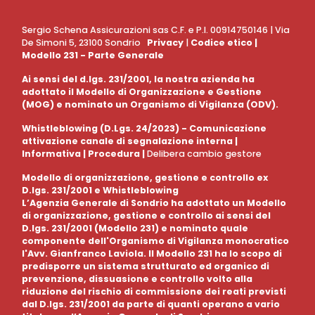
Sergio Schena Assicurazioni sas C.F. e P.I. 00914750146 | Via
De Simoni 5, 23100 Sondrio
Privacy
|
Codice etico
|
Modello 231 - Parte Generale
Ai sensi del d.lgs. 231/2001, la nostra azienda ha
adottato il Modello di Organizzazione e Gestione
(MOG) e nominato un Organismo di Vigilanza (ODV).
Whistleblowing (D.Lgs. 24/2023) - Comunicazione
attivazione canale di segnalazione interna |
Informativa
|
Procedura
|
Delibera cambio gestore
Modello di organizzazione, gestione e controllo ex
D.lgs. 231/2001 e Whistleblowing
L’Agenzia Generale di Sondrio ha adottato un Modello
di organizzazione, gestione e controllo ai sensi del
D.lgs. 231/2001 (Modello 231) e nominato quale
componente dell'Organismo di Vigilanza monocratico
l'Avv. Gianfranco Laviola. Il Modello 231 ha lo scopo di
predisporre un sistema strutturato ed organico di
prevenzione, dissuasione e controllo volto alla
riduzione del rischio di commissione dei reati previsti
dal D.lgs. 231/2001 da parte di quanti operano a vario