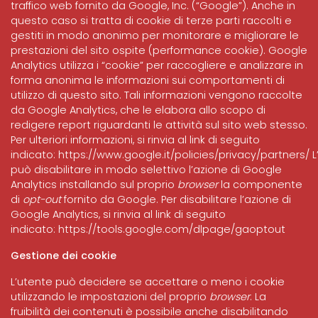
traffico web fornito da Google, Inc. (“Google”). Anche in
questo caso si tratta di cookie di terze parti raccolti e
gestiti in modo anonimo per monitorare e migliorare le
prestazioni del sito ospite (performance cookie). Google
Analytics utilizza i “cookie” per raccogliere e analizzare in
forma anonima le informazioni sui comportamenti di
utilizzo di questo sito. Tali informazioni vengono raccolte
da Google Analytics, che le elabora allo scopo di
redigere report riguardanti le attività sul sito web stesso.
Per ulteriori informazioni, si rinvia al link di seguito
indicato:
https://www.google.it/policies/privacy/partners/
L
può disabilitare in modo selettivo l’azione di Google
Analytics installando sul proprio
browser
la componente
di
opt-out
fornito da Google. Per disabilitare l’azione di
Google Analytics, si rinvia al link di seguito
indicato:
https://tools.google.com/dlpage/gaoptout
Gestione dei cookie
L’utente può decidere se accettare o meno i cookie
utilizzando le impostazioni del proprio
browser
. La
fruibilità dei contenuti è possibile anche disabilitando