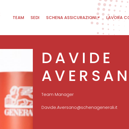
Main
TEAM
SEDI
SCHENA ASSICURAZIONI
LAVORA C
navigation
DAVIDE
AVERSA
Team Manager
Davide.Aversano@schenagenerali.it