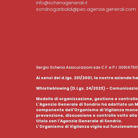
info@schenagenerali.it
sondriogaribaldi@pec.agenzie.generali.com
Sergio Schena Assicurazioni sas C.F. e P.I. 0091475
Ai sensi del d.lgs. 231/2001, la nostra azienda
Whistleblowing (D.Lgs. 24/2023) - Comunicazion
Modello di organizzazione, gestione e controllo
L’Agenzia Generale di Sondrio ha adottato un Mo
componente dell'Organismo di Vigilanza monocra
prevenzione, dissuasione e controllo volto alla 
titolo con l’Agenzia Generale di Sondrio.
L’Organismo di Vigilanza vigila sul funzioname