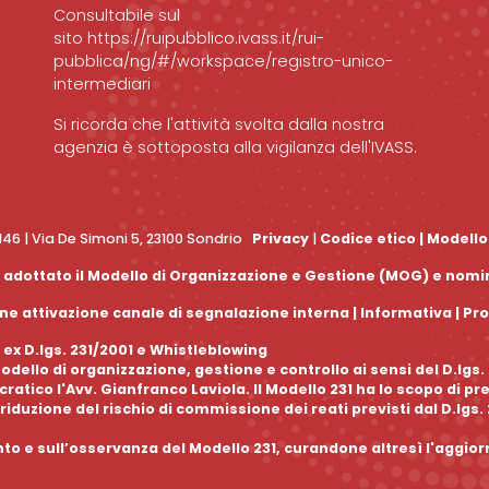
Consultabile sul
sito
https://ruipubblico.ivass.it/rui-
pubblica/ng/#/workspace/registro-unico-
intermediari
Si ricorda che l'attività svolta dalla nostra
agenzia è sottoposta alla vigilanza dell'IVASS.
0146 | Via De Simoni 5, 23100 Sondrio
Privacy
|
Codice etico
|
Modello
 ha adottato il Modello di Organizzazione e Gestione (MOG) e nom
e attivazione canale di segnalazione interna |
Informativa
|
Pr
 ex D.lgs. 231/2001 e Whistleblowing
dello di organizzazione, gestione e controllo ai sensi del D.lgs
tico l'Avv. Gianfranco Laviola. Il Modello 231 ha lo scopo di pr
riduzione del rischio di commissione dei reati previsti dal D.lgs.
nto e sull’osservanza del Modello 231, curandone altresì l'aggi