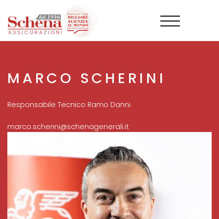
Salta
al
contenuto
principale
MARCO SCHERINI
Responsabile Tecnico Ramo Danni
marco.scherini@schenagenerali.it