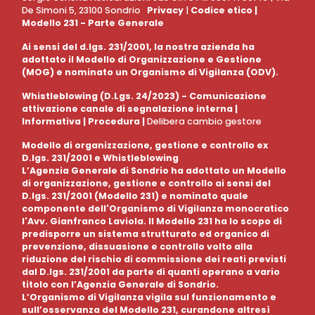
De Simoni 5, 23100 Sondrio
Privacy
|
Codice etico
|
Modello 231 - Parte Generale
Ai sensi del d.lgs. 231/2001, la nostra azienda ha
adottato il Modello di Organizzazione e Gestione
(MOG) e nominato un Organismo di Vigilanza (ODV).
Whistleblowing (D.Lgs. 24/2023) - Comunicazione
attivazione canale di segnalazione interna |
Informativa
|
Procedura
|
Delibera cambio gestore
Modello di organizzazione, gestione e controllo ex
D.lgs. 231/2001 e Whistleblowing
L’Agenzia Generale di Sondrio ha adottato un Modello
di organizzazione, gestione e controllo ai sensi del
D.lgs. 231/2001 (Modello 231) e nominato quale
componente dell'Organismo di Vigilanza monocratico
l'Avv. Gianfranco Laviola. Il Modello 231 ha lo scopo di
predisporre un sistema strutturato ed organico di
prevenzione, dissuasione e controllo volto alla
riduzione del rischio di commissione dei reati previsti
dal D.lgs. 231/2001 da parte di quanti operano a vario
titolo con l’Agenzia Generale di Sondrio.
L’Organismo di Vigilanza vigila sul funzionamento e
sull’osservanza del Modello 231, curandone altresì