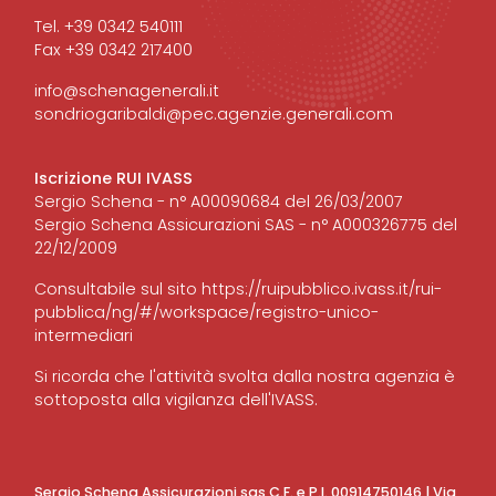
Tel. +39 0342 540111
Fax +39 0342 217400
info@schenagenerali.it
sondriogaribaldi@pec.agenzie.generali.com
Iscrizione RUI IVASS
Sergio Schena - n° A00090684 del 26/03/2007
Sergio Schena Assicurazioni SAS - n° A000326775 del
22/12/2009
Consultabile sul sito
https://ruipubblico.ivass.it/rui-
pubblica/ng/#/workspace/registro-unico-
intermediari
Si ricorda che l'attività svolta dalla nostra agenzia è
sottoposta alla vigilanza dell'IVASS.
Sergio Schena Assicurazioni sas C.F. e P.I. 00914750146 | Via