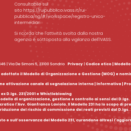
Consultabile sul
sito
https://ruipubblico.ivass.it/rui-
pubblica/ng/#/workspace/registro-unico-
intermediari
Si ricorda che l'attività svolta dalla nostra
agenzia è sottoposta alla vigilanza dell'IVASS.
0146 | Via De Simoni 5, 23100 Sondrio
Privacy
|
Codice etico
|
Modello
 ha adottato il Modello di Organizzazione e Gestione (MOG) e nom
e attivazione canale di segnalazione interna |
Informativa
|
Pr
 ex D.lgs. 231/2001 e Whistleblowing
dello di organizzazione, gestione e controllo ai sensi del D.lgs
tico l'Avv. Gianfranco Laviola. Il Modello 231 ha lo scopo di pr
riduzione del rischio di commissione dei reati previsti dal D.lgs.
nto e sull’osservanza del Modello 231, curandone altresì l'aggi