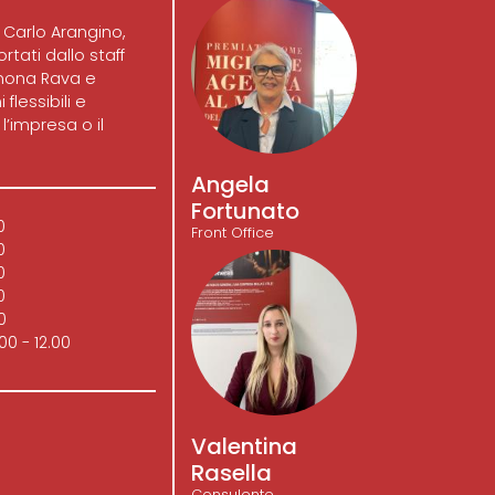
, Carlo Arangino,
rtati dallo staff
mona Rava e
flessibili e
l’impresa o il
Angela
Fortunato
0
Front Office
0
0
0
0
00 - 12.00
Valentina
Rasella
Consulente