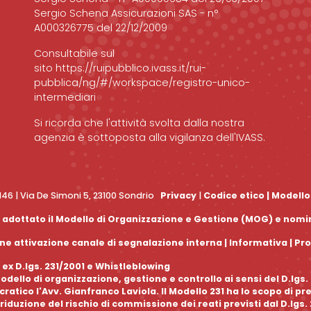
Sergio Schena Assicurazioni SAS - n°
A000326775 del 22/12/2009
Consultabile sul
sito
https://ruipubblico.ivass.it/rui-
pubblica/ng/#/workspace/registro-unico-
intermediari
Si ricorda che l'attività svolta dalla nostra
agenzia è sottoposta alla vigilanza dell'IVASS.
0146 | Via De Simoni 5, 23100 Sondrio
Privacy
|
Codice etico
|
Modello
 ha adottato il Modello di Organizzazione e Gestione (MOG) e nom
e attivazione canale di segnalazione interna |
Informativa
|
Pr
 ex D.lgs. 231/2001 e Whistleblowing
dello di organizzazione, gestione e controllo ai sensi del D.lgs
tico l'Avv. Gianfranco Laviola. Il Modello 231 ha lo scopo di pr
riduzione del rischio di commissione dei reati previsti dal D.lgs.