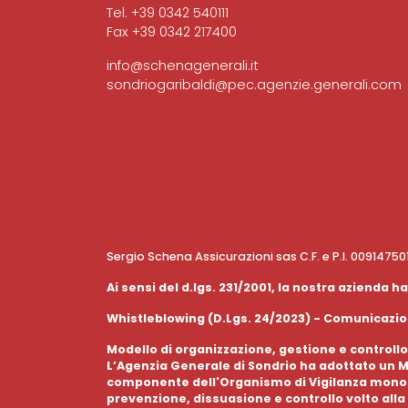
Tel. +39 0342 540111
Fax +39 0342 217400
info@schenagenerali.it
sondriogaribaldi@pec.agenzie.generali.com
Sergio Schena Assicurazioni sas C.F. e P.I. 0091475
Ai sensi del d.lgs. 231/2001, la nostra azienda
Whistleblowing (D.Lgs. 24/2023) - Comunicazion
Modello di organizzazione, gestione e controllo
L’Agenzia Generale di Sondrio ha adottato un Mo
componente dell'Organismo di Vigilanza monocra
prevenzione, dissuasione e controllo volto alla 