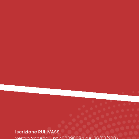
Iscrizione RUI IVASS
Sergio Schena - n° A00090684 del 26/03/2007