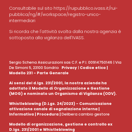
Consultabile sul sito
https://ruipubblico.ivass.it/rui-
pubblica/ng/#/workspace/registro-unico-
intermediari
Si ricorda che l'attività svolta dalla nostra agenzia è
sottoposta alla vigilanza dell'IVASS.
Sergio Schena Assicurazioni sas C.F. e P.I. 00914750146 | Via
De Simoni 5, 23100 Sondrio
Privacy
|
Codice etico
|
Modello 231 - Parte Generale
Ai sensi del d.lgs. 231/2001, la nostra azienda ha
adottato il Modello di Organizzazione e Gestione
(MOG) e nominato un Organismo di Vigilanza (ODV).
Whistleblowing (D.Lgs. 24/2023) - Comunicazione
attivazione canale di segnalazione interna |
Informativa
|
Procedura
|
Delibera cambio gestore
Modello di organizzazione, gestione e controllo ex
D.lgs. 231/2001 e Whistleblowing