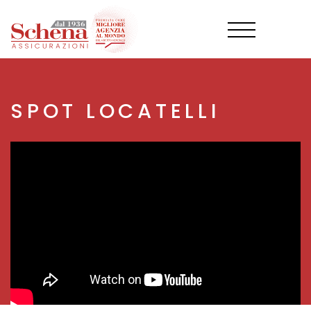
Salta
al
contenuto
principale
SPOT LOCATELLI